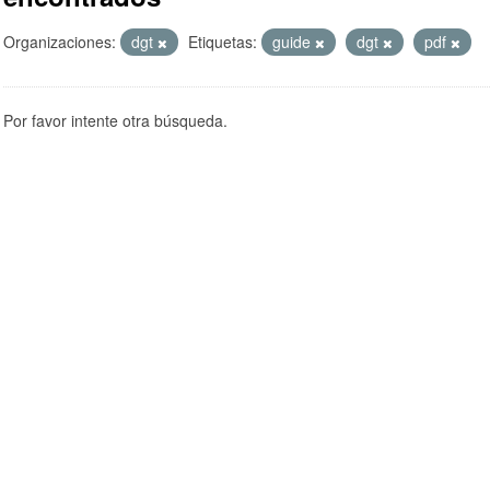
Organizaciones:
dgt
Etiquetas:
guide
dgt
pdf
Por favor intente otra búsqueda.