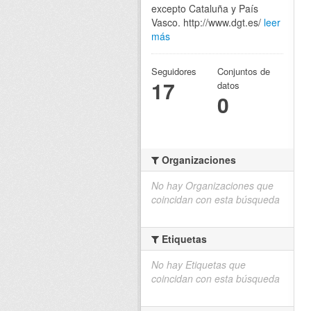
excepto Cataluña y País
Vasco. http://www.dgt.es/
leer
más
Seguidores
Conjuntos de
17
datos
0
Organizaciones
No hay Organizaciones que
coincidan con esta búsqueda
Etiquetas
No hay Etiquetas que
coincidan con esta búsqueda