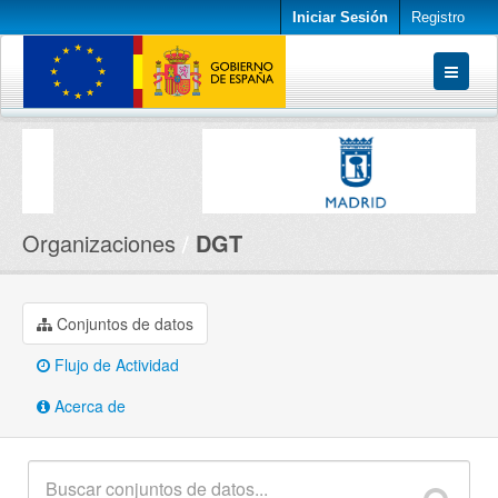
Iniciar Sesión
Registro
Conjuntos de datos
Organizaciones
Acerca de
Organizaciones
DGT
Conjuntos de datos
Flujo de Actividad
Acerca de