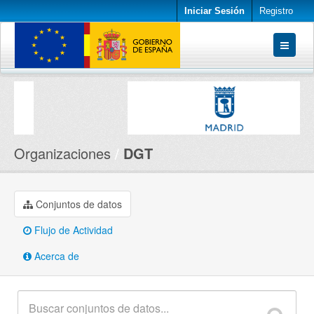
Iniciar Sesión
Registro
Conjuntos de datos
Organizaciones
Acerca de
Organizaciones
DGT
Conjuntos de datos
Flujo de Actividad
Acerca de