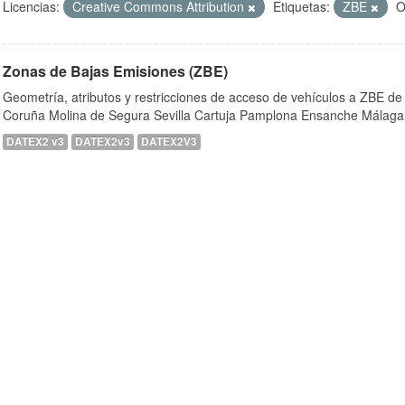
Licencias:
Creative Commons Attribution
Etiquetas:
ZBE
O
Zonas de Bajas Emisiones (ZBE)
Geometría, atributos y restricciones de acceso de vehículos a ZBE de
Coruña Molina de Segura Sevilla Cartuja Pamplona Ensanche Málaga
DATEX2 v3
DATEX2v3
DATEX2V3