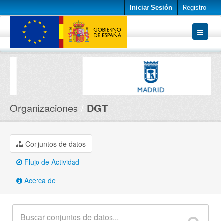
Iniciar Sesión
Registro
Conjuntos de datos
Organizaciones
Acerca de
Organizaciones
DGT
Conjuntos de datos
Flujo de Actividad
Acerca de