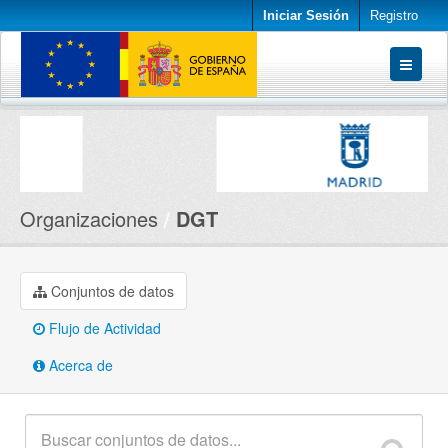
Iniciar Sesión
Registro
Conjuntos de datos
Organizaciones
Acerca de
Organizaciones
DGT
Conjuntos de datos
Flujo de Actividad
Acerca de