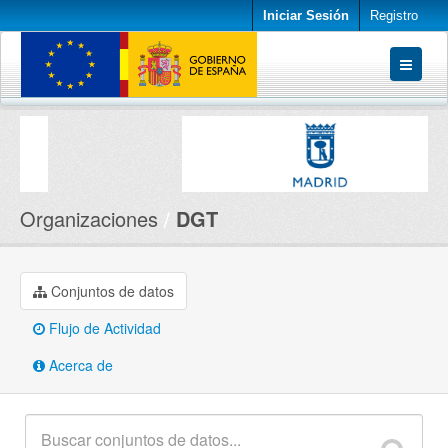
Iniciar Sesión
Registro
Conjuntos de datos
Organizaciones
Acerca de
Organizaciones
DGT
Conjuntos de datos
Flujo de Actividad
Acerca de