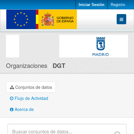
Iniciar Sesión
Registro
Conjuntos de datos
Organizaciones
Acerca de
Organizaciones
DGT
Conjuntos de datos
Flujo de Actividad
Acerca de