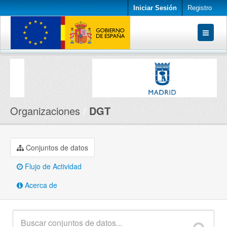
Iniciar Sesión
Registro
Conjuntos de datos
Organizaciones
Acerca de
Organizaciones
DGT
Conjuntos de datos
Flujo de Actividad
Acerca de