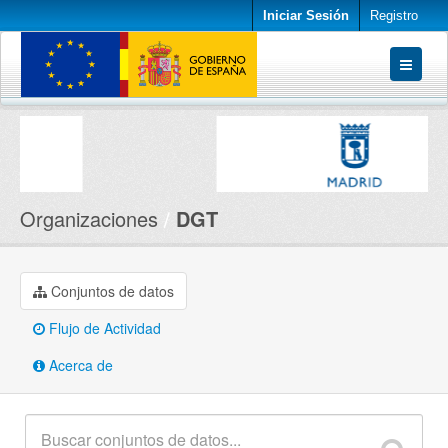
Iniciar Sesión
Registro
Conjuntos de datos
Organizaciones
Acerca de
Organizaciones
DGT
Conjuntos de datos
Flujo de Actividad
Acerca de