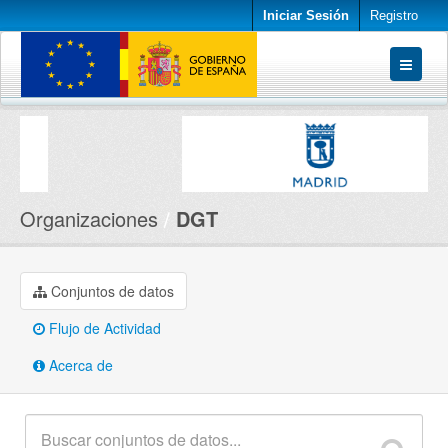
Iniciar Sesión
Registro
Conjuntos de datos
Organizaciones
Acerca de
Organizaciones
DGT
Conjuntos de datos
Flujo de Actividad
Acerca de