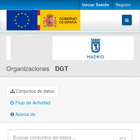
Iniciar Sesión
Registro
Conjuntos de datos
Organizaciones
Acerca de
Organizaciones
DGT
Conjuntos de datos
Flujo de Actividad
Acerca de