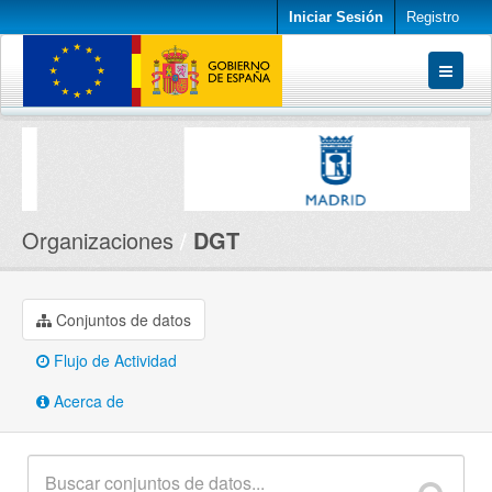
Iniciar Sesión
Registro
Conjuntos de datos
Organizaciones
Acerca de
Organizaciones
DGT
Conjuntos de datos
Flujo de Actividad
Acerca de