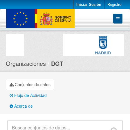
Iniciar Sesión
Registro
Conjuntos de datos
Organizaciones
Acerca de
Organizaciones
DGT
Conjuntos de datos
Flujo de Actividad
Acerca de