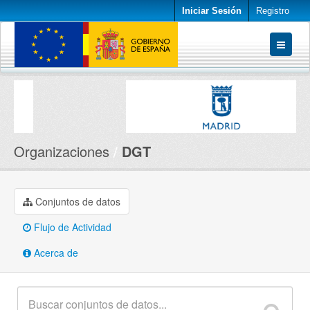
Iniciar Sesión
Registro
Conjuntos de datos
Organizaciones
Acerca de
Organizaciones
DGT
Conjuntos de datos
Flujo de Actividad
Acerca de