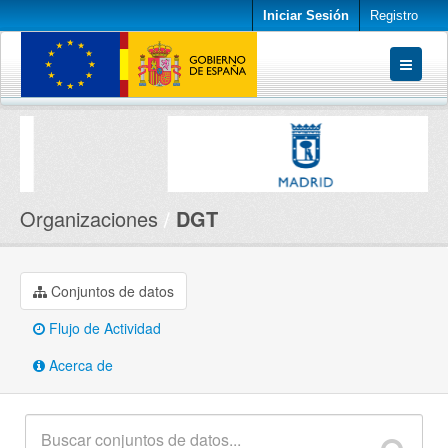
Iniciar Sesión
Registro
Conjuntos de datos
Organizaciones
Acerca de
Organizaciones
DGT
Conjuntos de datos
Flujo de Actividad
Acerca de