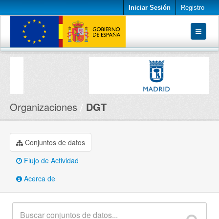
Iniciar Sesión
Registro
Conjuntos de datos
Organizaciones
Acerca de
Organizaciones
DGT
Conjuntos de datos
Flujo de Actividad
Acerca de