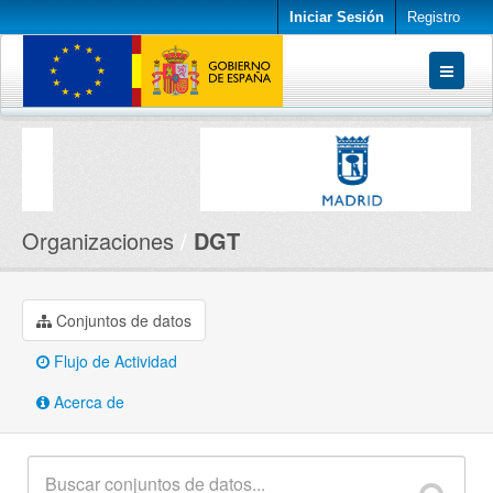
Iniciar Sesión
Registro
Conjuntos de datos
Organizaciones
Acerca de
Organizaciones
DGT
Conjuntos de datos
Flujo de Actividad
Acerca de