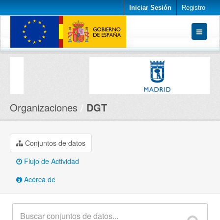
Iniciar Sesión
Registro
Conjuntos de datos
Organizaciones
Acerca de
Organizaciones
DGT
Conjuntos de datos
Flujo de Actividad
Acerca de