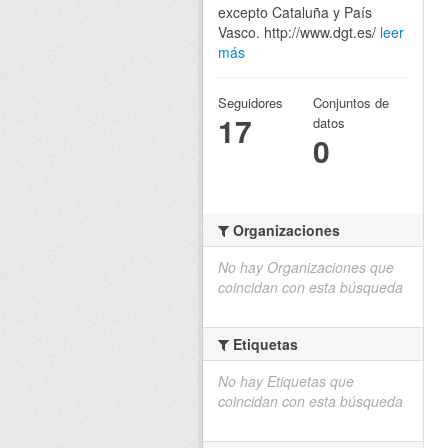
excepto Cataluña y País
Vasco. http://www.dgt.es/
leer
más
Seguidores
Conjuntos de
17
datos
0
Organizaciones
No hay Organizaciones que
coincidan con esta búsqueda
Etiquetas
No hay Etiquetas que
coincidan con esta búsqueda