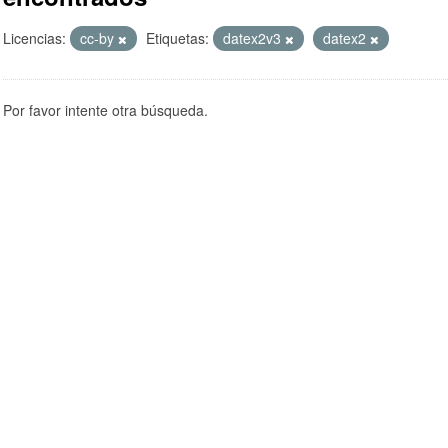
Licencias:
cc-by
Etiquetas:
datex2v3
datex2
Por favor intente otra búsqueda.