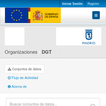
Iniciar Sesión
Registro
Conjuntos de datos
Organizaciones
Acerca de
Organizaciones
DGT
Conjuntos de datos
Flujo de Actividad
Acerca de