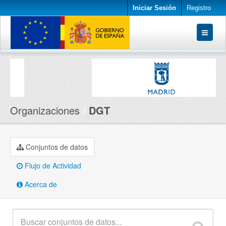
Iniciar Sesión
Registro
Conjuntos de datos
Organizaciones
Acerca de
Organizaciones
DGT
Conjuntos de datos
Flujo de Actividad
Acerca de