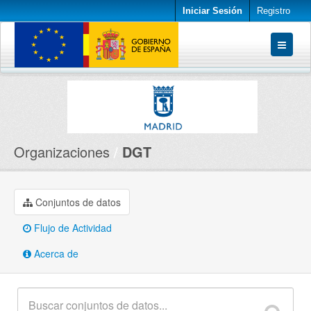
Iniciar Sesión
Registro
Conjuntos de datos
Organizaciones
Acerca de
Organizaciones
DGT
Conjuntos de datos
Flujo de Actividad
Acerca de