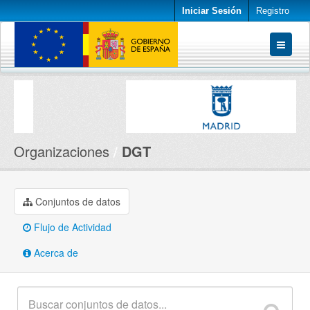
Iniciar Sesión
Registro
Conjuntos de datos
Organizaciones
Acerca de
Organizaciones
DGT
Conjuntos de datos
Flujo de Actividad
Acerca de