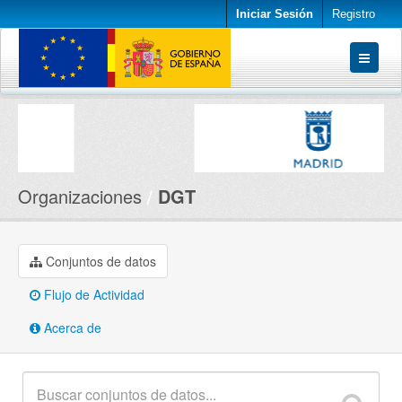
Iniciar Sesión
Registro
Conjuntos de datos
Organizaciones
Acerca de
Organizaciones
DGT
Conjuntos de datos
Flujo de Actividad
Acerca de