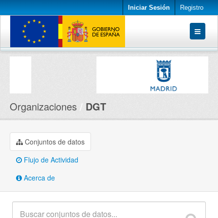
Iniciar Sesión
Registro
Conjuntos de datos
Organizaciones
Acerca de
Organizaciones
DGT
Conjuntos de datos
Flujo de Actividad
Acerca de