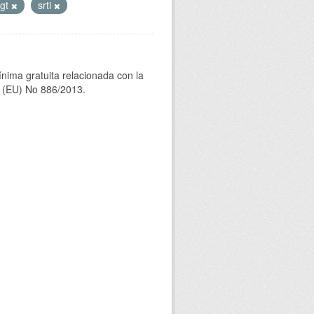
gt
srti
ínima gratuita relacionada con la
(EU) No 886/2013.