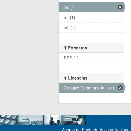
lod (1)
rdf (1)
srti (1)
Formatos
RDF (1)
Licencias
Creative Commons At... (1)
Acerca de Punto de Acceso Nacional 