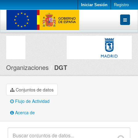
Iniciar Sesión
Registro
Conjuntos de datos
Organizaciones
Acerca de
Organizaciones
DGT
Conjuntos de datos
Flujo de Actividad
Acerca de