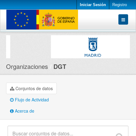
Iniciar Sesión
Registro
Conjuntos de datos
Organizaciones
Acerca de
Organizaciones
DGT
Conjuntos de datos
Flujo de Actividad
Acerca de