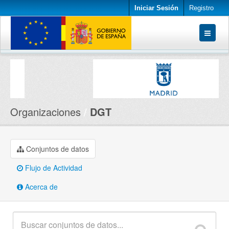
Iniciar Sesión
Registro
Conjuntos de datos
Organizaciones
Acerca de
Organizaciones
DGT
Conjuntos de datos
Flujo de Actividad
Acerca de