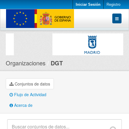
Iniciar Sesión
Registro
Conjuntos de datos
Organizaciones
Acerca de
Organizaciones
DGT
Conjuntos de datos
Flujo de Actividad
Acerca de