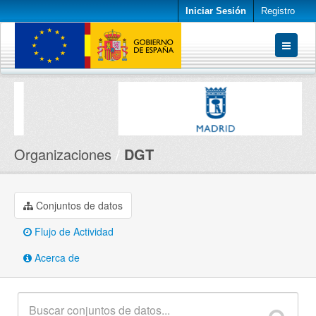
Iniciar Sesión
Registro
Conjuntos de datos
Organizaciones
Acerca de
Organizaciones
DGT
Conjuntos de datos
Flujo de Actividad
Acerca de