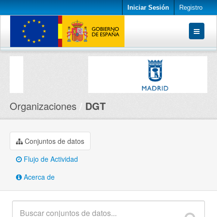
Iniciar Sesión
Registro
Conjuntos de datos
Organizaciones
Acerca de
Organizaciones
DGT
Conjuntos de datos
Flujo de Actividad
Acerca de