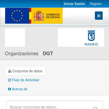
Iniciar Sesión
Registro
Conjuntos de datos
Organizaciones
Acerca de
Organizaciones
DGT
Conjuntos de datos
Flujo de Actividad
Acerca de