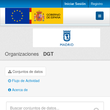
Iniciar Sesión
Registro
Conjuntos de datos
Organizaciones
Acerca de
Organizaciones
DGT
Conjuntos de datos
Flujo de Actividad
Acerca de