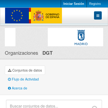
Iniciar Sesión
Registro
Conjuntos de datos
Organizaciones
Acerca de
Organizaciones
DGT
Conjuntos de datos
Flujo de Actividad
Acerca de