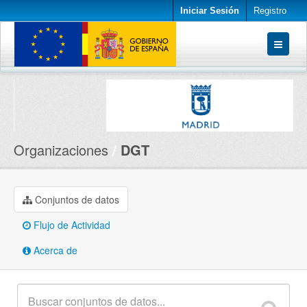
Iniciar Sesión
Registro
Conjuntos de datos
Organizaciones
Acerca de
Organizaciones
DGT
Conjuntos de datos
Flujo de Actividad
Acerca de