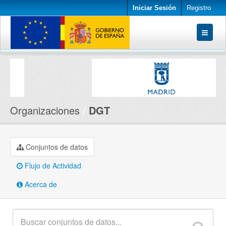
Iniciar Sesión
Registro
Conjuntos de datos
Organizaciones
Acerca de
Organizaciones
DGT
Conjuntos de datos
Flujo de Actividad
Acerca de