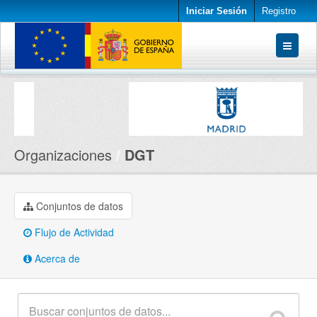
Iniciar Sesión
Registro
Conjuntos de datos
Organizaciones
Acerca de
Organizaciones
DGT
Conjuntos de datos
Flujo de Actividad
Acerca de