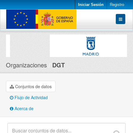
Iniciar Sesión
Registro
Conjuntos de datos
Organizaciones
Acerca de
Organizaciones
DGT
Conjuntos de datos
Flujo de Actividad
Acerca de