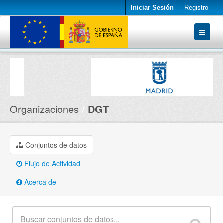
Iniciar Sesión
Registro
Conjuntos de datos
Organizaciones
Acerca de
Organizaciones
DGT
Conjuntos de datos
Flujo de Actividad
Acerca de