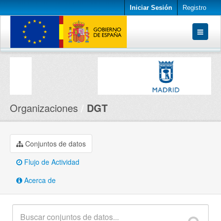
Iniciar Sesión
Registro
Conjuntos de datos
Organizaciones
Acerca de
Organizaciones
DGT
Conjuntos de datos
Flujo de Actividad
Acerca de