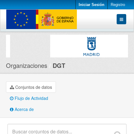
Iniciar Sesión
Registro
Conjuntos de datos
Organizaciones
Acerca de
Organizaciones
DGT
Conjuntos de datos
Flujo de Actividad
Acerca de