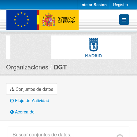
Iniciar Sesión
Registro
Conjuntos de datos
Organizaciones
Acerca de
Organizaciones
DGT
Conjuntos de datos
Flujo de Actividad
Acerca de