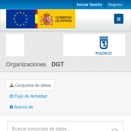
Iniciar Sesión
Registro
Conjuntos de datos
Organizaciones
Acerca de
Organizaciones
DGT
Conjuntos de datos
Flujo de Actividad
Acerca de