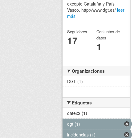
excepto Cataluña y País
Vasco. http://www.dgt.es/
leer
más
Seguidores
Conjuntos de
17
datos
1
Organizaciones
DGT (1)
Etiquetas
datex2 (1)
dgt (1)
incidencias (1)