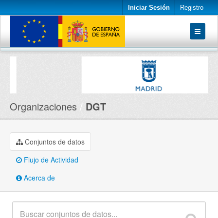
Iniciar Sesión
Registro
Conjuntos de datos
Organizaciones
Acerca de
Organizaciones
DGT
Conjuntos de datos
Flujo de Actividad
Acerca de