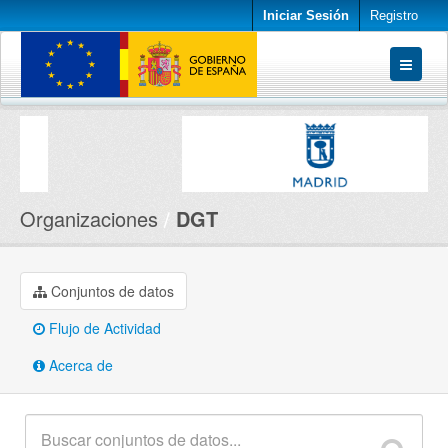
Iniciar Sesión
Registro
Conjuntos de datos
Organizaciones
Acerca de
Organizaciones
DGT
Conjuntos de datos
Flujo de Actividad
Acerca de