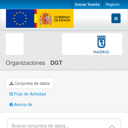
Iniciar Sesión
Registro
Conjuntos de datos
Organizaciones
Acerca de
Organizaciones
DGT
Conjuntos de datos
Flujo de Actividad
Acerca de